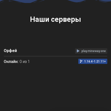
Наши серверы
Орфей
play.mineway.one
Онлайн:
0 из 1
1.16.4-1.21.11+